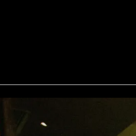
esslichen Erlebnis, egal ob Hochzeit, Geburtstag, Festival oder Schüt
 Pop, Rock, Funk, Schlager und Jazz, bei uns kommt jeder auf seine Kos
nde Lied im Gepäck!
dafür, dass du und Deine Gäste auf der Tanzfläche abgehen und eine un
eleuchtung, um die perfekte Atmosphäre zu schaffen.
 macht, bist du bei uns genau richtig. Nimm gerne
Kontakt
mit uns auf
zu begleiten und dir und deinen Gästen unvergessliche Momente zu sche