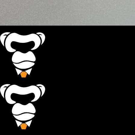
Monkey
Business
Monkey
Business