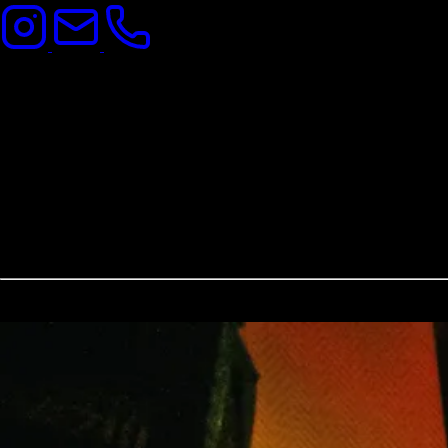
Herzlich
Willkommen
…auf unserer Website! Wir machen deine Veranstaltung zu einem unverg
Unser
Repertoire
umfasst eine breite Palette an Musikgenres, darunter
vergangenen Jahrzehnten - wir haben für jeden Geschmack das passe
Unsere Live-Auftritte sind energiegeladen und mitreißend. Wir sorgen 
Ausrüstung und Technik mit und kümmern uns um den Sound und die B
Wenn du eine Cover Band suchst, die dein Event zu etwas Besonderem
willst. Wir freuen uns darauf, auch deine Veranstaltung musikalisch 
Impressionen