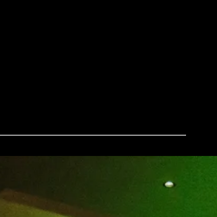
zenfest.
ten. Von aktuellen Chart-Hits bis hin zu Klassikern aus
vergessliche Zeit haben. Dafür bringen wir die nötige
, falls du weitere Informationen oder ein Angebot haben
nken!